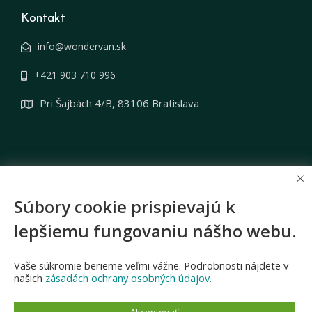
Kontakt
info@wondervan.sk
+421 903 710 996
Pri Šajbách 4/B, 83106 Bratislava
×
Sledujte nás
Súbory cookie prispievajú k
lepšiemu fungovaniu nášho webu.
Karavany
Vaše súkromie berieme veľmi vážne. Podrobnosti nájdete v
našich
zásadách ochrany osobných údajov.
Weinsberg Caraloft 700 MEH – ALICE
Akceptovať