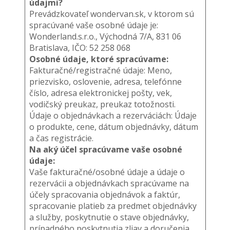
údajmi?
Prevádzkovateľ wondervan.sk, v ktorom sú
spracúvané vaše osobné údaje je:
Wonderland.s.r.o., Východná 7/A, 831 06
Bratislava, IČO: 52 258 068
Osobné údaje, ktoré spracúvame:
Fakturačné/registračné údaje: Meno,
priezvisko, oslovenie, adresa, telefónne
číslo, adresa elektronickej pošty, vek,
vodičský preukaz, preukaz totožnosti.
Údaje o objednávkach a rezerváciách: Údaje
o produkte, cene, dátum objednávky, dátum
a čas registrácie.
Na aký účel spracúvame vaše osobné
údaje:
Vaše fakturačné/osobné údaje a údaje o
rezervácii a objednávkach spracúvame na
účely spracovania objednávok a faktúr,
spracovanie platieb za predmet objednávky
a služby, poskytnutie o stave objednávky,
prípadného poskytnutia zliav a doručenia