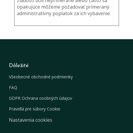
žiadosti boli neprimerané alebo často sa
opakujúce môžeme požadovať primeraný
administratívny poplatok za ich vybavenie.
Dôležité
Všeobecné obchodné podmienky
FAQ
GDPR Ochrana osobných údajov
Pravidlá pre súbory Cookie
Nastavenia cookies